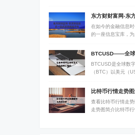
场动态的重要窗口。 
入震荡区间。
东方财财富网-东
技术指标：均线、MACD、RSI等指
在如今的金融信息时
或延续趋势。
的一座信息宝库，为
融资讯平台 东方财富
全球范围内的资产配置：随着机构投资
BTCUSD——
属性不断增强，市场资金大量进出对价
BTCUSD是全球
（BTC）以美元（
四、如何利用实时价格数据制定投资策
者，都需要时刻关注B
比特币行情走势图
查看比特币行情走势
量化交易：借助程序化交易系统，利用
走势图简介比特币行
动，迅速完成买卖操作。
价、最高价和最低价。
趋势追踪与波段操作：利用实时价格和