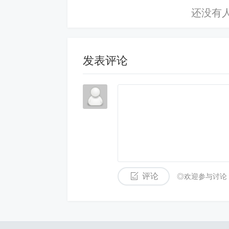
短期均线穿越长期均线可以作为进场信
风险控制：实时监控价格变化可以在市
位、科学配置资金也是重要策略。
发表评论
信息整合：结合实时行情、新闻事件、
资策略提供支持。
五、选择合适的实时行情工具与平台
数据准确性和更新速度：选择的数据源
评论
◎欢迎参与讨论
台。
用户体验：平台界面直观、操作简单且