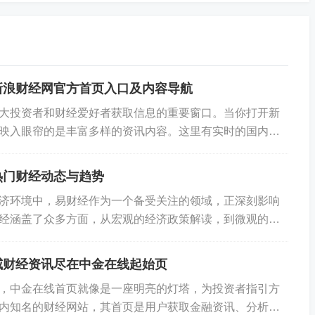
inMarketCap、CoinGecko等工具，可以整合多个交易平台
投资者，利用交易所提供的API接口，实现程序化交易和实时
新浪财经网官方首页入口及内容导航
作用。
大投资者和财经爱好者获取信息的重要窗口。当你打开新
映入眼帘的是丰富多样的资讯内容。这里有实时的国内外
和实时数据的专业网站也能帮助投资者紧跟市场热点，获取
观经济政策的调整，还是企业的最新动态，都能第一...
热门财经动态与趋势
济环境中，易财经作为一个备受关注的领域，正深刻影响
经涵盖了众多方面，从宏观的经济政策解读，到微观的个
独特的魅力和价值。对于投资者来说，易财经就像是...
威财经资讯尽在中金在线起始页
政策以及行业动态都会对比特币价格造成即时影响。
，中金在线首页就像是一座明亮的灯塔，为投资者指引方
内知名的财经网站，其首页是用户获取金融资讯、分析市
时，多空双方均活跃，价格波动亦会加剧；反之，则可能进