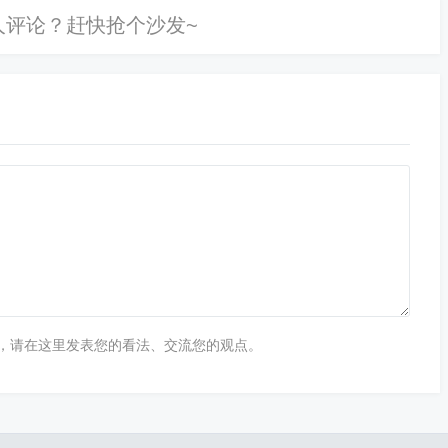
号，配合止盈止损机制降低风险。
场突变时迅速触发止损机制，防止损失扩大。同时，分散仓
技术分析，还有社交媒体数据，形成多角度判断，为整体投
必须稳定可靠，尽量选择有权威性、数据更新速度快的平
，请在这里发表您的看法、交流您的观点。
具有多种图表展示功能，能够满足不同层次交易者的需求。