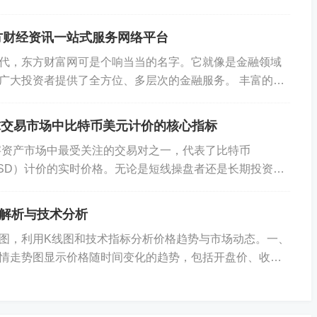
丰富的资讯与实用工具 打开中金在线首页，首...
方财经资讯一站式服务网络平台
标在实时数据中起到重要作用，配合K线图能帮助判断短期反转
代，东方财富网可是个响当当的名字。它就像是金融领域
广大投资者提供了全方位、多层次的金融服务。 丰富的金
网涵盖了股票、基金、债券等众多金融领域的...
者、基金、甚至央行关注数字货币，比特币作为避险资产的
全球交易市场中比特币美元计价的核心指标
格产生较大影响。
数字资产市场中最受关注的交易对之一，代表了比特币
USD）计价的实时价格。无论是短线操盘者还是长期投资
略
TCUSD的最新动态，因为它不仅反映了比特币...
解析与技术分析
图，利用K线图和技术指标分析价格趋势与市场动态。一、
API接口和实时数据，制定自定义算法，捕捉市场瞬间波
情走势图显示价格随时间变化的趋势，包括开盘价、收盘
二、技术分析工具K线图移动均线（MA）相对...
技术指标判断短期趋势，分时制定及时进出场策略。例如，