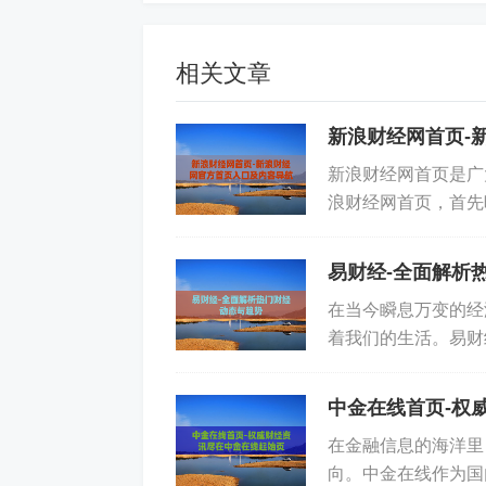
行情聚合工具：利用TradingView、Co
的数据，获得更全面的价格信息。
相关文章
API数据接口：对于有技术开发需求的
新浪财经网首页-
数据采集，将对战胜市场竞争起到巨大
新浪财经网首页是广
浪财经网首页，首先
行情资讯网站：每天更新数字货币资讯
财经新闻，无论是宏
最新价格动态。
易财经-全面解析
三、btc实时价格背后的影响因素
在当今瞬息万变的经
着我们的生活。易财
人理财规划，都有着
中金在线首页-权
市场情绪：国内外政治经济事件、监管
在金融信息的海洋里
向。中金在线作为国
交易量和资金流向：当市场成交量放大