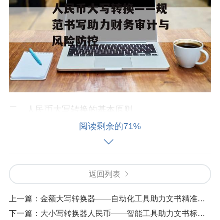
二、人民币大写转换的基本原则
阅读剩余的71%
对应正确：每个数字都有唯一对应的大写汉字，
如“0”为“零”，“1”为“壹”，……“9”为“玖”。
返回列表
单位分明：整数部分从个位开始依次对应“元、拾、
上一篇：
金额大写转换器——自动化工具助力文书精准书写
佰、仟、万、亿”等单位，小数部分则对应“角、
下一篇：
大小写转换器人民币——智能工具助力文书标准化书写