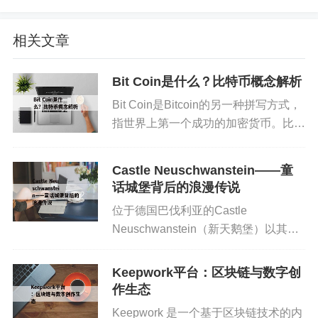
分”。
相关文章
连续零简写：对于连续出现的零，应按实际意义酌
情省略，避免引起混淆。
Bit Coin是什么？比特币概念解析
补全小数：在小数部分不足两位时，通常补零标
Bit Coin是Bitcoin的另一种拼写方式，
记，以保证格式整齐，如“1.5”写作“壹元伍角整”。
指世界上第一个成功的加密货币。比特
币基于区块链技术，实现了去中心化的
三、人民币大写转换的方法与实例
交易网络。比特币不仅是一种支付方
Castle Neuschwanstein——童
式，也成为许多投资者关注的重要数字
话城堡背后的浪漫传说
以实际案例说明：将数字金额“5078920.30”转换为
资产。...
位于德国巴伐利亚的Castle
人民币大写：
Neuschwanstein（新天鹅堡）以其梦
幻般的外观和浪漫的历史故事吸引了世
① 整数部分“5078920”转换为“伍佰零柒万捌仟玖佰
界各地的游客。作为欧洲著名的童话城
Keepwork平台：区块链与数字创
贰拾元”；
堡，新天鹅堡不仅是建筑艺术的瑰宝，
作生态
也是文化传承与浪漫情...
② 小数部分“30”转换为“叁角整”；
Keepwork 是一个基于区块链技术的内