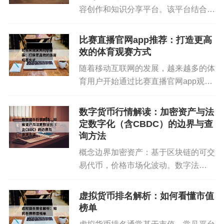
容创作和知识分享平台。该平台结合数
③ 合并结果为“伍佰零柒万捌仟玖佰贰拾元叁角
字身份、创作者经济和区块链技术，为
整”。
用户提供新的创作和协作方式。随着
比赛直播官网app推荐：打造更高
Web3生态的发展，类似Keepwork的
效的体育观赛方式
通过这一逐步拆解过程，我们可以看到每一步都要
平台也越来越受到...
随着移动互联网的发展，越来越多的体
求科学严谨，以确保所有数字均能准确地转化为大
育用户开始通过比赛直播官网app观看
写形式。
各类热门赛事。相比传统电视和网页
端，官网app通常具备更快的打开速
数字货币行情解读：加密资产与法
度、更稳定的播放体验，以及更及时的
定数字化（含CBDC）的边界与查
赛事提醒功能。对于喜欢足球、篮...
询方法
四、应用场景及风险防控
概念边界加密资产：基于区块链的可交
在会计核对、财务报表、银行转账及合同签订过程
易代币，价格市场化波动。数字法
中，人民币大写转换是一项重要环节。不仅如此，
币/CBDC：法币的数字形态，不以市
场价格波动为目标。查询与解读方法对
对于企业内部审计而言，数字金额与大写金额的比
虚拟货币排名解析：如何看懂市值
加密资产：参考聚合平台指数与多交易
榜单
对能够迅速暴露出录入错误或人为改动的痕迹，及
所报价。对CBDC：关注央行与官...
时防止不必要的经济纠纷。企业应加强培训，让财