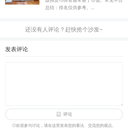
虚拟货币排名通常基于市值。常见平台
总结：排名仅供参考。...
务人员熟悉转换规则，同时借助自动转换工具提高
数据准确率。
五、自动转换工具的作用
发表评论
当今办公自动化的浪潮下，各类人民币大写转换软
件或在线转换器应运而生。它们不仅能快速计算出
标准大写金额，还能对输入数据实时校验，避免因
笔误造成的灾难性后果。很多财务系统已经内置此
类转换模块，为日常操作提供准确数据支持。此
外，用户也可通过互联网搜索“人民币大写转换”相关
免费工具，进行便捷操作，极大提升工作效率。
评论
◎欢迎参与讨论，请在这里发表您的看法、交流您的观点。