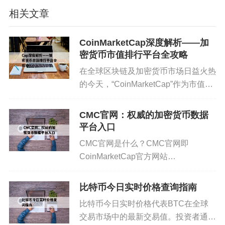
了解政策：定期查阅央行、银保监会、证监会等部
相关文章
门公告。
选择合规平台：若所在地区允许交易，应选择持牌
CoinMarketCap深度解析——加
密货币市值排行平台全攻略
的虚拟资产交易所。
在全球区块链及加密货币市场日益火热
规范资金来源：避免使用灰色资金参与虚拟币买
的今天，“CoinMarketCap”作为市值排
卖。
行和数据追踪平台，已成为投资者、交
易者和分析师的重要参考工具。本文将
CMC官网：权威的加密货币数据
注意纳税义务：一些国家对虚拟资产收益征税，需
全面解析CoinMarketCap的主要功能、
平台入口
遵守申报程序。
数据...
CMC官网是什么？CMC官网即
CoinMarketCap官方网站
5. 虚拟币交易合规化趋势
（https://coinmarketcap.com/），是全
球加密货币行业权威的数据查询与行情
尽管部分国家严格限制，但也有地区积极引导合规
比特币今日实时价格查询指南
分析入口。自2013年成立以来，CMC
发展。合规化趋势主要表现在：建立金融牌照制
比特币今日实时价格代表BTC在全球
官...
度、强化 KYC/AML 要求、推广央行数字货币（CB
交易市场中的最新交易值。投资者通常