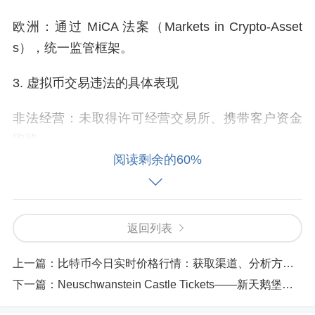
欧洲：通过 MiCA 法案（Markets in Crypto-Asset
s），统一监管框架。
3. 虚拟币交易违法的具体表现
非法经营：未取得许可经营交易所、携带客户资金
跑路。
阅读剩余的60%
非法集资：利用虚拟币名义进行传销或庞氏骗局。
洗钱犯罪：通过虚拟货币转移赃款，逃避监管。
返回列表
侵害财产：黑客攻击、网络诈骗、虚拟币盗窃等。
上一篇：
比特币今日实时价格行情：获取渠道、分析方法与投资策略
4. 投资者如何规避法律风险
下一篇：
Neuschwanstein Castle Tickets——新天鹅堡门票预订与购票攻略详解