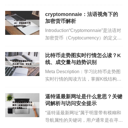
使用行情网站和交易平台查看价格，包
DC）。这为合法的数字资产活动提供了明确框架，
括24小时涨跌幅、交易量和市值等信
也有助于保护投资者权益。
cryptomonnaie：法语视角下的
息。掌握实时价格可以帮助投资者快速
加密货币解析
了解市场变化。...
Introduction“Cryptomonnaie”是法语对
加密货币（Cryptocurrency）的定义。
6. 风险教育与自我保护
在法国及法语区国家，加密货币正迅速
影响金融、科技与大众生活。本文将以
自我教育：学习基本的区块链知识，识别风险。
比特币走势图实时行情怎么读？K
法语视角解析crypt...
线、成交量与趋势识别
谨慎参与：若居住在禁止交易的地区，应避免直接
Meta Description：学习比特币走势图
参与。
实时行情的阅读方法，掌握K线结构、
成交量配合与常见误判，并了解如何选
保留证据：遇到诈骗或财产损失，及时报案并提供
择合适周期。H1：比特币走势图实时
逼特逼最新网址是什么意思？关键
交易记录。
行情：从K线到判断H2：K线图怎么读
词解析与访问安全提示
（基础但关键...
“逼特逼最新网址”属于明显带有模糊和
导航属性的关键词，用户通常是在寻找
某个站点的新入口或备用网址。为什么