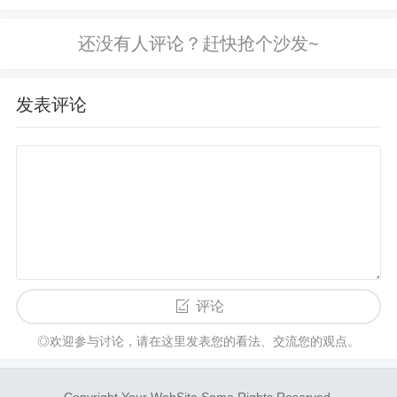
这类关键词要特别谨慎很容易出现仿冒
站常伴随跳转、广告和钓鱼风险用户往
往无法确定页面是否真实官方访...
发表评论
心理建设：理性看待快速致富的诱惑，不盲目追涨
杀跌。
7. 结论
评论
“虚拟币交易违法吗”这句话的答案并非绝对，而是因
◎欢迎参与讨论，请在这里发表您的看法、交流您的观点。
地制宜。投资者必须了解所在地区的法律政策，确
保在合法合规前提下操作。如在法规不允许的地