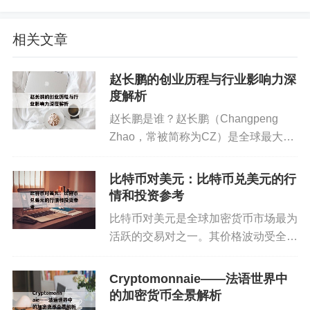
为了获得最佳下载速度，用户可以根据网络环境调
相关文章
整设置。开启UPnP或手动端口映射可提升可连接节
点数；设置上传限速为带宽的10%-20%有助于建立
赵长鹏的创业历程与行业影响力深
稳定连接；使用高速磁盘或SSD能提高文件写入效
度解析
率。比特彗星还提供智能任务调度、限速计划功
赵长鹏是谁？赵长鹏（Changpeng
能，可在特定时间段自动调整速度，避免干扰其他
Zhao，常被简称为CZ）是全球最大的
网络活动。
加密资产交易所之一——币安
（Binance）的联合创始人兼前首席执
比特币对美元：比特币兑美元的行
行官。他从程序员起步，曾在彭博社和
情和投资参考
与交易系统相关的机构任...
比特币对美元是全球加密货币市场最为
安全性与隐私保护
活跃的交易对之一。其价格波动受全球
政策、市场资金以及重大新闻影响。投
在使用比特彗星下载资源时，用户需关注安全与隐
资者应关注比特币对美元价格，从而判
私。首先，从可信来源获取种子，避免恶意软件。
Cryptomonnaie——法语世界中
断大盘趋势。比特币对美元的投资适合
的加密货币全景解析
其次，可启用IP过滤、防止潜在风险节点连接。对
对风险有较高承受能力的投资者，...