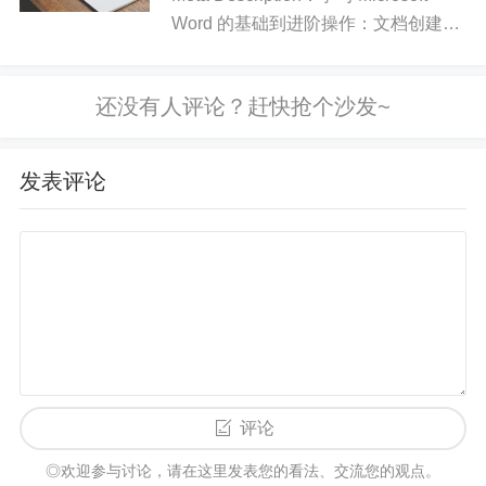
Word 的基础到进阶操作：文档创建、
样式管理、目录与排版技巧，让你的文
与其他客户端的比较
档更规范易读。H1：Microsoft Word：
常用功能与高效写作...
相比qBittorrent等开源客户端，比特彗星在长效种
子、边下边播等功能上具有优势；与uTorrent相比，
BitComet广告更少，且不捆绑多余组件。不过，Bit
发表评论
Comet是闭源软件，部分开源用户更偏好透明度较
高的工具。总体而言，BitComet在功能完备、优化
服务与用户体验之间取得了平衡。
法律与合规性提示
评论
使用BitComet下载资源时，应遵守所在地区的法律
法规，尊重版权。许多影视、音乐和软件资源受版
◎欢迎参与讨论，请在这里发表您的看法、交流您的观点。