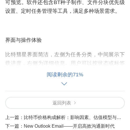
可预览。软件还包含BT种子制作、文件分块优先级
设置、定时任务管理等工具，满足多种场景需求。
界面与操作体验
比特彗星界面简洁，左侧为任务分类，中间展示下
载进度，右侧为详细信息。用户可以按状态或标签
筛选任务，并自定义列显示内容，如下载速度、分
阅读剩余的71%
享率、连接节点等。支持拖拽种子、批量导入、文
件重命名等操作。对于新手而言，软件提供完整的
中文版界面和引导说明，降低学习成本。
返回列表
上一篇：
比特币价格构成解析：影响因素、估值模型与投资策略
下一篇：
New Outlook Email——开启高效沟通新时代
下载效率与优化技巧