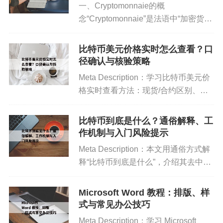
于注重隐私的用户，建议配合VPN使用，以隐藏真
一、Cryptomonnaie的概
念“Cryptomonnaie”是法语中“加密货
实IP并加密传输数据。客户端提供协议加密选项，
币”的称谓，由“crypto（加
降低被运营商限速或监控的风险。
密）”和“monnaie（货币）”组合而成。
比特币美元价格实时怎么查看？口
随着区块链技术的兴起，
径确认与核验策略
Cryptomonn...
Meta Description：学习比特币美元价
与PT站及社区的互动
格实时查看方法：现货/合约区别、更
新时间延迟识别，以及多源交叉验证步
比特彗星兼容PT（Private Tracker）站点，支持保
骤。H1：比特币美元价格实时：查看
比特币到底是什么？通俗解释、工
种、分享率统计等功能。用户登陆PT账号后，可自
与核验H2：确认你看到的是哪种“实
作机制与入门风险提示
动汇报上传/下载数据，保持良好分享率。对于PT站
时”聚合实时指...
Meta Description：本文用通俗方式解
常见的做种策略，软件提供定制化设置，例如自动
释“比特币到底是什么”，介绍其去中心
继续做种、优先维持高分享率任务等。社区方面，
化网络属性与常见用途认知，并给出安
比特彗星官方论坛与各类用户群分享使用经验、配
全提示（非投资建议）。H1：比特币
Microsoft Word 教程：排版、样
置技巧和最新版本动态。
到底是什么：从概念到理解H2：比特
式与常见办公技巧
币的核心是什...
Meta Description：学习 Microsoft